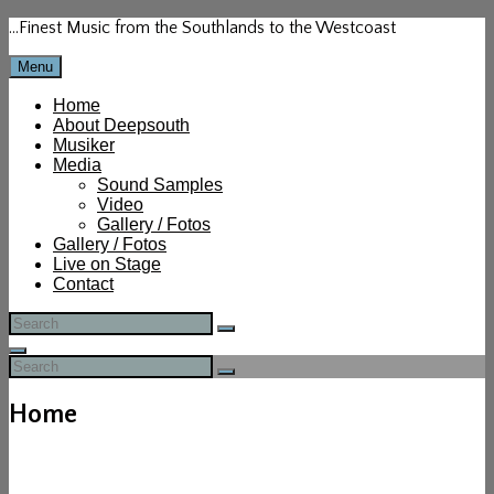
Skip
…Finest Music from the Southlands to the Westcoast
to
content
Menu
Home
About Deepsouth
Musiker
Media
Sound Samples
Video
Gallery / Fotos
Gallery / Fotos
Live on Stage
Contact
Search
Search
for:
Search
Search
Search
for:
Home