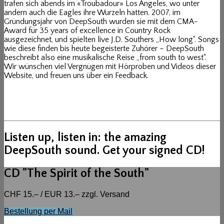
trafen sich abends im «Troubadour» Los Angeles, wo unter
andern auch die Eagles ihre Wurzeln hatten. 2007, im
Gründungsjahr von DeepSouth wurden sie mit dem CMA-
Award für 35 years of excellence in Country Rock
ausgezeichnet, und spielten live J.D. Southers „How long“. Songs
wie diese finden bis heute begeisterte Zuhörer – DeepSouth
beschreibt also eine musikalische Reise „from south to west“.
Wir wünschen viel Vergnügen mit Hörproben und Videos dieser
Website, und freuen uns über ein Feedback.
Listen up, listen in: the amazing
DeepSouth sound. Get your signed CD!
CD "The Spirit of the South"
CHF 15.– / EUR 13.– zzgl. Versand
Bestellung per Mail