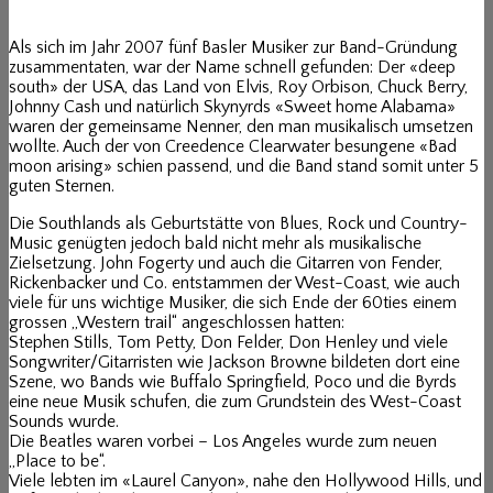
Als sich im Jahr 2007 fünf Basler Musiker zur Band-Gründung
zusammentaten, war der Name schnell gefunden: Der «deep
south» der USA, das Land von Elvis, Roy Orbison, Chuck Berry,
Johnny Cash und natürlich Skynyrds «Sweet home Alabama»
waren der gemeinsame Nenner, den man musikalisch umsetzen
wollte. Auch der von Creedence Clearwater besungene «Bad
moon arising» schien passend, und die Band stand somit unter 5
guten Sternen.
Die Southlands als Geburtstätte von Blues, Rock und Country-
Music genügten jedoch bald nicht mehr als musikalische
Zielsetzung. John Fogerty und auch die Gitarren von Fender,
Rickenbacker und Co. entstammen der West-Coast, wie auch
viele für uns wichtige Musiker, die sich Ende der 60ties einem
grossen „Western trail“ angeschlossen hatten:
Stephen Stills, Tom Petty, Don Felder, Don Henley und viele
Songwriter/Gitarristen wie Jackson Browne bildeten dort eine
Szene, wo Bands wie Buffalo Springfield, Poco und die Byrds
eine neue Musik schufen, die zum Grundstein des West-Coast
Sounds wurde.
Die Beatles waren vorbei – Los Angeles wurde zum neuen
„Place to be“.
Viele lebten im «Laurel Canyon», nahe den Hollywood Hills, und