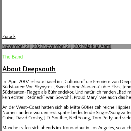
Zurück
Posted-
By
Byline
November 21, 2022
November 21, 2022
Markus Aerni
on
line
Cat
The Band
Links
About Deepsouth
Im April 2007 erlebte Basel im „Culturium“ die Premiere von DeepS
Südstaaten: Von Skynyrds „Sweet home Alabama” über Elvis, Johnny
Südstaaten-Flagge als Bühnendekor. Und natürlich fanden „Bad m
kein echter „Redneck“ war: Sowohl „Proud Mary“ wie auch das heis
An der West-Coast hatten sich ab Mitte 60ties zahlreiche Hippies 
Namen, andere wurden erst später bedeutende Singer/Songwriter, 
Guinn, David Crosby, J.D. Souther, Neil Young, Tom Petty und viel
Manche trafen sich abends im Troubadour in Los Angeles, so auch