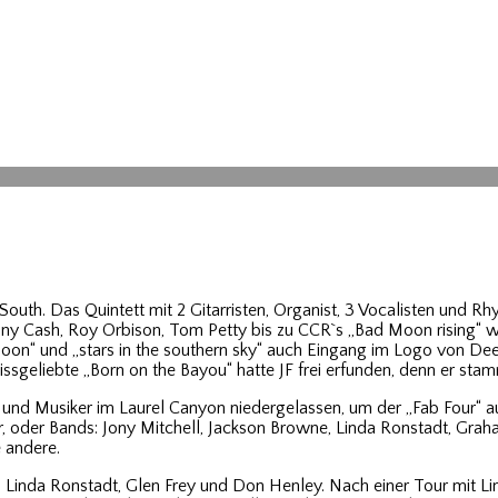
outh. Das Quintett mit 2 Gitarristen, Organist, 3 Vocalisten und Rh
 Cash, Roy Orbison, Tom Petty bis zu CCR`s „Bad Moon rising“ wurde
oon“ und „stars in the southern sky“ auch Eingang im Logo von Dee
sgeliebte „Born on the Bayou“ hatte JF frei erfunden, denn er sta
und Musiker im Laurel Canyon niedergelassen, um der „Fab Four“ aus
oder Bands: Jony Mitchell, Jackson Browne, Linda Ronstadt, Graham
e andere.
 Linda Ronstadt, Glen Frey und Don Henley. Nach einer Tour mit L