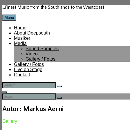
Skip
…Finest Music from the Southlands to the Westcoast
to
content
Menu
Home
About Deepsouth
Musiker
Media
Sound Samples
Video
Gallery / Fotos
Gallery / Fotos
Live on Stage
Contact
Search
Search
for:
Search
Search
Search
for:
Autor:
Markus Aerni
Cat
Gallery
Links