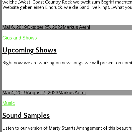
welche „West-Coast Country Rock weltweit zum Begriff machten. 
Website geben einen Eindruck, wie die Band live klingt. „What you
Posted-
By
Byline
Mai 6, 2019
Oktober 25, 2022
Markus Aerni
on
line
Cat
Gigs and Shows
Links
Upcoming Shows
Right now we are working on new songs we will present on coming
Posted-
By
Byline
Mai 4, 2019
August 7, 2023
Markus Aerni
on
line
Cat
Music
Links
Sound Samples
Listen to our version of Marty Stuarts Arrangement of this beauti