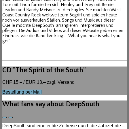
Tour mit Linda formierten sich Henley und Frey mit Bernie
Leadon und Randy Meisner zu den Eagles. Sie machten West-
Coast Country Rock weltweit zum Begriff und spielen heute
noch vor ausverkaufen Säälen. Songs und Musik aus dieser
Quelle möchte DeepSouth arrangieren, interpretieren und
pflegen. Die Audios und Videos auf dieser Website geben einen
Eindruck, wie die Band live klingt. „What you hear is what you
get”
CD "The Spirit of the South"
CHF 15.– / EUR 13.– zzgl. Versand
Bestellung per Mail
What fans say about DeepSouth
Previous
Next
Slide
Slide
DeepSouth sind eine echte Zeitreise durch die Jahrzehnte –