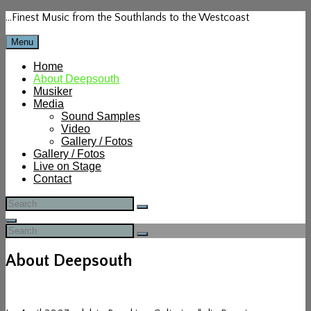
Skip
…Finest Music from the Southlands to the Westcoast
to
content
Menu
Home
About Deepsouth
Musiker
Media
Sound Samples
Video
Gallery / Fotos
Gallery / Fotos
Live on Stage
Contact
Search
Search
for:
Search
Search
Search
for:
About Deepsouth