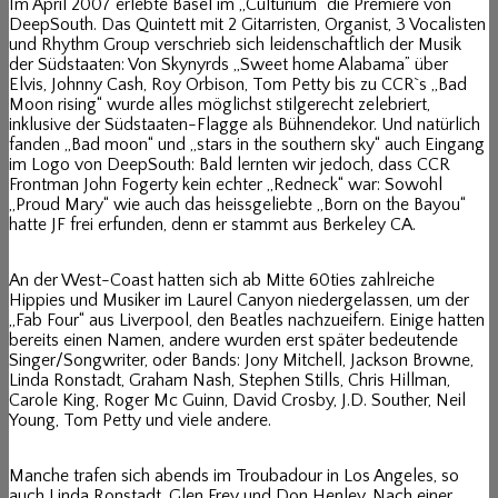
Im April 2007 erlebte Basel im „Culturium“ die Premiere von
DeepSouth. Das Quintett mit 2 Gitarristen, Organist, 3 Vocalisten
und Rhythm Group verschrieb sich leidenschaftlich der Musik
der Südstaaten: Von Skynyrds „Sweet home Alabama” über
Elvis, Johnny Cash, Roy Orbison, Tom Petty bis zu CCR`s „Bad
Moon rising“ wurde alles möglichst stilgerecht zelebriert,
inklusive der Südstaaten-Flagge als Bühnendekor. Und natürlich
fanden „Bad moon“ und „stars in the southern sky“ auch Eingang
im Logo von DeepSouth: Bald lernten wir jedoch, dass CCR
Frontman John Fogerty kein echter „Redneck“ war: Sowohl
„Proud Mary“ wie auch das heissgeliebte „Born on the Bayou“
hatte JF frei erfunden, denn er stammt aus Berkeley CA.
An der West-Coast hatten sich ab Mitte 60ties zahlreiche
Hippies und Musiker im Laurel Canyon niedergelassen, um der
„Fab Four“ aus Liverpool, den Beatles nachzueifern. Einige hatten
bereits einen Namen, andere wurden erst später bedeutende
Singer/Songwriter, oder Bands: Jony Mitchell, Jackson Browne,
Linda Ronstadt, Graham Nash, Stephen Stills, Chris Hillman,
Carole King, Roger Mc Guinn, David Crosby, J.D. Souther, Neil
Young, Tom Petty und viele andere.
Manche trafen sich abends im Troubadour in Los Angeles, so
auch Linda Ronstadt, Glen Frey und Don Henley. Nach einer